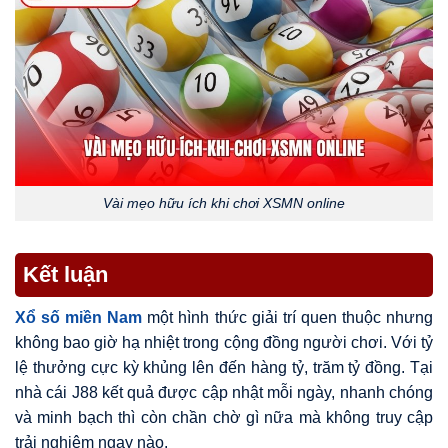
Vài mẹo hữu ích khi chơi XSMN online
Kết luận
Xổ số miền Nam
một hình thức giải trí quen thuộc nhưng
không bao giờ hạ nhiệt trong cộng đồng người chơi. Với tỷ
lệ thưởng cực kỳ khủng lên đến hàng tỷ, trăm tỷ đồng. Tại
nhà cái J88 kết quả được cập nhật mỗi ngày, nhanh chóng
và minh bạch thì còn chần chờ gì nữa mà không truy cập
trải nghiệm ngay nào.