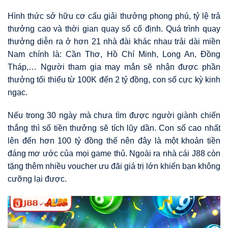
Hình thức sở hữu cơ cấu giải thưởng phong phú, tỷ lệ trả
thưởng cao và thời gian quay số cố định. Quá trình quay
thưởng diễn ra ở hơn 21 nhà đài khác nhau trải dài miền
Nam chính là: Cần Thơ, Hồ Chí Minh, Long An, Đồng
Tháp,… Người tham gia may mắn sẽ nhận được phần
thưởng tối thiểu từ 100K đến 2 tỷ đồng, con số cực kỳ kinh
ngạc.
Nếu trong 30 ngày mà chưa tìm được người giành chiến
thắng thì số tiền thưởng sẽ tích lũy dần. Con số cao nhất
lên đến hơn 100 tỷ đồng thế nên đây là một khoản tiền
đáng mơ ước của mọi game thủ. Ngoài ra nhà cái J88 còn
tặng thêm nhiều voucher ưu đãi giá trị lớn khiến bạn không
cưỡng lại được.