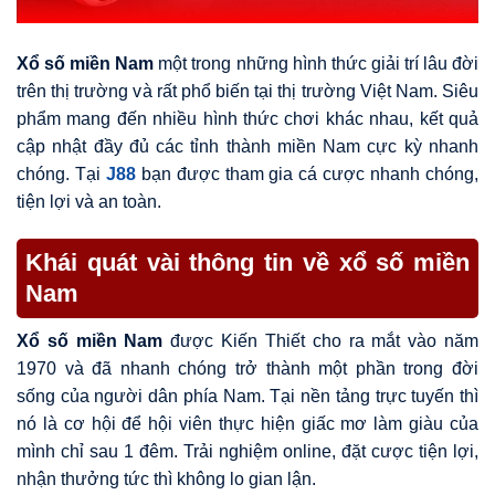
Xổ số miền Nam
một trong những hình thức giải trí lâu đời
trên thị trường và rất phổ biến tại thị trường Việt Nam. Siêu
phẩm mang đến nhiều hình thức chơi khác nhau, kết quả
cập nhật đầy đủ các tỉnh thành miền Nam cực kỳ nhanh
chóng. Tại
J88
bạn được tham gia cá cược nhanh chóng,
tiện lợi và an toàn.
Khái quát vài thông tin về xổ số miền
Nam
Xổ số miền Nam
được Kiến Thiết cho ra mắt vào năm
1970 và đã nhanh chóng trở thành một phần trong đời
sống của người dân phía Nam. Tại nền tảng trực tuyến thì
nó là cơ hội để hội viên thực hiện giấc mơ làm giàu của
mình chỉ sau 1 đêm. Trải nghiệm online, đặt cược tiện lợi,
nhận thưởng tức thì không lo gian lận.