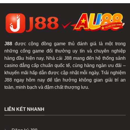
nào?
Khủng
Cách
2025
chơi
H5
bắn
cá
nhận
code
J88
được cộng đồng game thủ đánh giá là một trong
những cổng game đổi thưởng uy tín và chuyên nghiệp
hàng đầu hiện nay. Nhà cái J88 mang đến hệ thống sảnh
casino đẳng cấp chuẩn quốc tế, cùng hàng ngàn ưu đãi –
khuyến mãi hấp dẫn được cập nhật mỗi ngày. Trải nghiệm
J88 ngay hôm nay để tận hưởng không gian giải trí an
toàn, minh bạch và đậm chất thượng lưu.
LIÊN KẾT NHANH