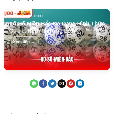
BÀI VIẾT TIẾP THEO
Xổ Số Miền Bắc Đa Dạng Hình Thức
Cược, Rinh Thưởng Lớn
Xem tiếp →