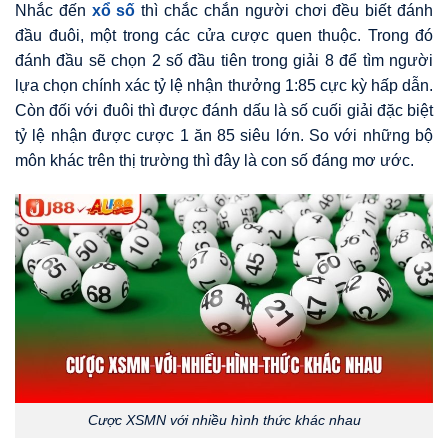
Nhắc đến
xổ số
thì chắc chắn người chơi đều biết đánh
đầu đuôi, một trong các cửa cược quen thuộc. Trong đó
đánh đầu sẽ chọn 2 số đầu tiên trong giải 8 để tìm người
lựa chọn chính xác tỷ lệ nhận thưởng 1:85 cực kỳ hấp dẫn.
Còn đối với đuôi thì được đánh dấu là số cuối giải đặc biệt
tỷ lệ nhận được cược 1 ăn 85 siêu lớn. So với những bộ
môn khác trên thị trường thì đây là con số đáng mơ ước.
Cược XSMN với nhiều hình thức khác nhau