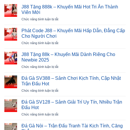
J88 Tặng 888k – Khuyến Mãi Hot Tri Ân Thành
Viên Mới
Chức năng bình luận bị tắt
ở
J88
Tặng
Phát Code J88 – Khuyến Mãi Hấp Dẫn, Đẳng Cấp
888k
Cho Người Chơi
–
Chức năng bình luận bị tắt
ở
Khuyến
Phát
Mãi
Code
J88 Tặng 88k – Khuyến Mãi Dành Riêng Cho
Hot
J88
Tri
Newbie 2025
–
Ân
Chức năng bình luận bị tắt
ở
Khuyến
Thành
J88
Mãi
Viên
Tặng
Đá Gà SV388 – Sảnh Chơi Kịch Tính, Cập Nhật
Hấp
Mới
88k
Dẫn,
Trận Đấu Hot
–
Đẳng
Chức năng bình luận bị tắt
ở
Khuyến
Cấp
Đá
Mãi
Cho
Gà
Đá Gà SV128 – Sảnh Giải Trí Uy Tín, Nhiều Trận
Dành
Người
SV388
Riêng
Đấu Hot
Chơi
–
Cho
Chức năng bình luận bị tắt
ở
Sảnh
Newbie
Đá
Chơi
2025
Gà
Đá Gà Nòi – Trận Đấu Tranh Tài Kịch Tính, Căng
Kịch
SV128
Tính,