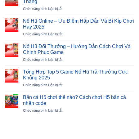
Thẳng
–
Cập
Chức năng bình luận bị tắt
ở
Sảnh
Nhật
Đá
Giải
Trận
Gà
Nổ Hũ Online – Ưu Điểm Hấp Dẫn Và Bí Kíp Chơi
Trí
Đấu
Nòi
Uy
Hay 2025
Hot
–
Tín,
Chức năng bình luận bị tắt
ở
Trận
Nhiều
Nổ
Đấu
Trận
Hũ
Nổ Hũ Đổi Thưởng – Hướng Dẫn Cách Chơi Và
Tranh
Đấu
Online
Tài
Chinh Phục Game
Hot
–
Kịch
Chức năng bình luận bị tắt
ở
Ưu
Tính,
Nổ
Điểm
Căng
Hũ
Tổng Hợp Top 5 Game Nổ Hũ Trả Thưởng Cực
Hấp
Thẳng
Đổi
Dẫn
Khủng 2025
Thưởng
Và
Chức năng bình luận bị tắt
ở
–
Bí
Tổng
Hướng
Kíp
Hợp
Bắn cá H5 chơi thế nào? Cách chơi H5 bắn cá
Dẫn
Chơi
Top
Cách
nhận code
Hay
5
Chơi
2025
Chức năng bình luận bị tắt
ở
Game
Và
Bắn
Nổ
Chinh
cá
Hũ
Phục
H5
Trả
Game
chơi
Thưởng
thế
Cực