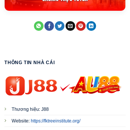
THÔNG TIN NHÀ CÁI
Thương hiệu: J88
Website:
https://fktreeinstitute.org/