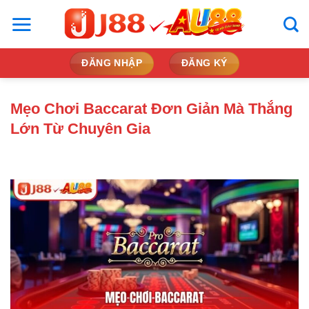
Bỏ
qua
nội
dung
ĐĂNG NHẬP
ĐĂNG KÝ
Mẹo Chơi Baccarat Đơn Giản Mà Thắng
Lớn Từ Chuyên Gia