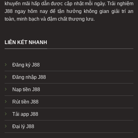
khuyến mãi hấp dẫn được cập nhật mỗi ngày. Trải nghiệm
J88 ngay hôm nay để tận hưởng không gian giải trí an
toàn, minh bạch và đậm chất thượng lưu.
LIÊN KẾT NHANH
Đăng ký J88
Đăng nhập J88
Nạp tiền J88
Rút tiền J88
Tải app J88
Đại lý J88