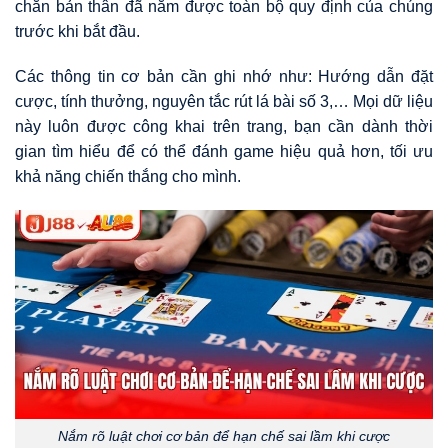
chắn bản thân đã nắm được toàn bộ quy định của chúng
trước khi bắt đầu.
Các thông tin cơ bản cần ghi nhớ như: Hướng dẫn đặt
cược, tính thưởng, nguyên tắc rút lá bài số 3,… Mọi dữ liệu
này luôn được công khai trên trang, bạn cần dành thời
gian tìm hiểu để có thể đánh game hiệu quả hơn, tối ưu
khả năng chiến thắng cho mình.
Nắm rõ luật chơi cơ bản để hạn chế sai lầm khi cược