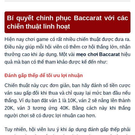
Bí quyết chinh phục Baccarat với các
chiến thuật linh hoạt
Hiện nay chơi game có rất nhiều chiến thuật được đưa ra.
Điều này giúp mỗi hội viên có thêm cơ hội thắng lớn, nhận
thưởng cao khi áp dụng. Một vài
mẹo chơi Baccarat
hiệu
quả mà bạn có thể tham khảo được kể đến như:
Đánh gấp thếp để tối ưu lợi nhuận
Chiến thuật này cực đơn giản, bạn hãy đánh số tiền cược
ván sau gấp đôi khi thua và chỉ quay lại mức ban đầu nếu
thắng. Ví dụ bạn đặt ván 1 là 10K, ván 2 sẽ nâng lên thành
20K, ván 3 tương ứng 40K. Bằng cách này khi thắng
người chơi sẽ có được lợi nhuận cao hơn.
Tuy nhiên, hội viên lưu ý khi áp dụng đánh gấp thếp phải