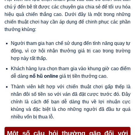
chú ý đến bê tít được các chuyên gia chia sẻ để tối ưu hóa
hiệu quả chiến thắng cao. Dưới đây là một trong những
chiến thuật chơi hay cần áp dụng để chinh phục các phần
thưởng khủng:
Người tham gia hạn chế sử dụng đến tính năng quay tự
động, vì cơ hội nhận thưởng giá trị cao trong trường
hợp này rất thấp.
Khách hàng lựa chọn tham gia vào khung giờ cao điểm
dễ dàng
nổ hũ online
giá trị tiền thưởng cao.
Thành viên kết hợp với chiến thuật chơi gấp thếp là
nhân đôi số tiền so với ván đã đặt cược trước đó. Đây
chính là cách để bạn dễ dàng thu về lợi nhuận cực
khủng và đặc biệt là cho những người đã đầu tư quá
nhiều vốn bị thua lỗ.
Một số câu hỏi thường gặp đối với