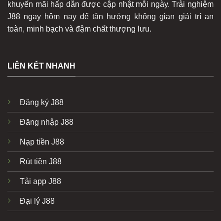
khuyến mãi hấp dẫn được cập nhật mỗi ngày. Trải nghiệm
J88 ngay hôm nay để tận hưởng không gian giải trí an
toàn, minh bạch và đậm chất thượng lưu.
LIÊN KẾT NHANH
Đăng ký J88
Đăng nhập J88
Nạp tiền J88
Rút tiền J88
Tải app J88
Đại lý J88