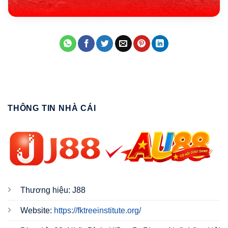
THÔNG TIN NHÀ CÁI
Thương hiệu: J88
Website:
https://fktreeinstitute.org/