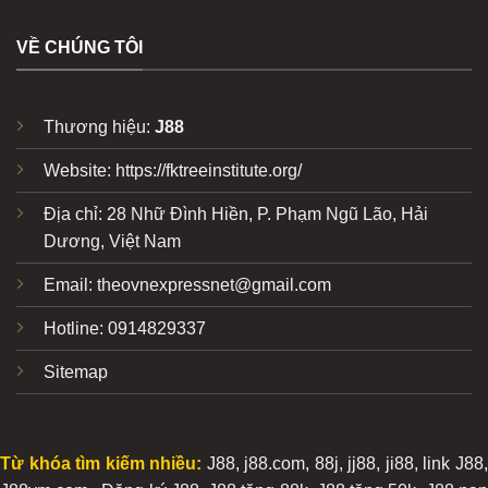
VỀ CHÚNG TÔI
Thương hiệu:
J88
Website:
https://fktreeinstitute.org/
Địa chỉ: 28 Nhữ Đình Hiền, P. Phạm Ngũ Lão, Hải
Dương, Việt Nam
Email:
theovnexpressnet@gmail.com
Hotline: 0914829337
Sitemap
Từ khóa tìm kiếm nhiều:
J88, j88.com, 88j, jj88, ji88, link J88