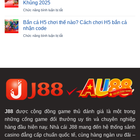
Đổi
Dẫn
Khủng 2025
Thưởng
Và
Chức năng bình luận bị tắt
ở
–
Bí
Tổng
Hướng
Kíp
Hợp
Bắn cá H5 chơi thế nào? Cách chơi H5 bắn cá
Dẫn
Chơi
Top
Cách
nhận code
Hay
5
Chơi
2025
Chức năng bình luận bị tắt
ở
Game
Và
Bắn
Nổ
Chinh
cá
Hũ
Phục
H5
Trả
Game
chơi
Thưởng
thế
Cực
nào?
Khủng
Cách
2025
chơi
H5
bắn
cá
nhận
code
J88
được cộng đồng game thủ đánh giá là một trong
những cổng game đổi thưởng uy tín và chuyên nghiệp
hàng đầu hiện nay. Nhà cái J88 mang đến hệ thống sảnh
casino đẳng cấp chuẩn quốc tế, cùng hàng ngàn ưu đãi –