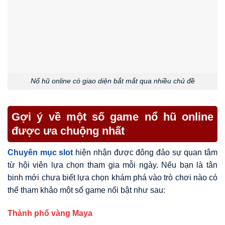
Nổ hũ online có giao diện bắt mắt qua nhiều chủ đề
Gợi ý về một số game nổ hũ online
được ưa chuộng nhất
Chuyên mục slot
hiện nhận được đông đảo sự quan tâm
từ hội viên lựa chọn tham gia mỗi ngày. Nếu bạn là tân
binh mới chưa biết lựa chọn khám phá vào trò chơi nào có
thể tham khảo một số game nổi bật như sau:
Thành phố vàng Maya